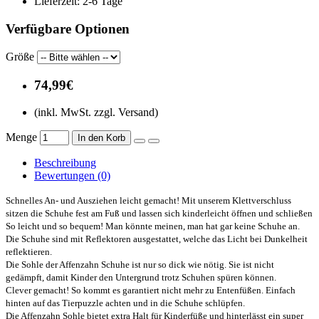
Lieferzeit:
2-6 Tage
Verfügbare Optionen
Größe
74,99€
(inkl. MwSt. zzgl. Versand)
Menge
In den Korb
Beschreibung
Bewertungen (0)
Schnelles An- und Ausziehen leicht gemacht! Mit unserem Klettverschluss
sitzen die Schuhe fest am Fuß und lassen sich kinderleicht öffnen und schließen
So leicht und so bequem! Man könnte meinen, man hat gar keine Schuhe an.
Die Schuhe sind mit Reflektoren ausgestattet, welche das Licht bei Dunkelheit
reflektieren.
Die Sohle der Affenzahn Schuhe ist nur so dick wie nötig. Sie ist nicht
gedämpft, damit Kinder den Untergrund trotz Schuhen spüren können.
Clever gemacht! So kommt es garantiert nicht mehr zu Entenfüßen. Einfach
hinten auf das Tierpuzzle achten und in die Schuhe schlüpfen.
Die Affenzahn Sohle bietet extra Halt für Kinderfüße und hinterlässt ein super